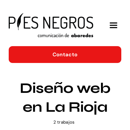
Saltar
al
contenido
Toggle
Navigat
Home
Contacto
La tribu
Diseño web
Servicios
en La Rioja
Portfolio
2 trabajos
Noticias